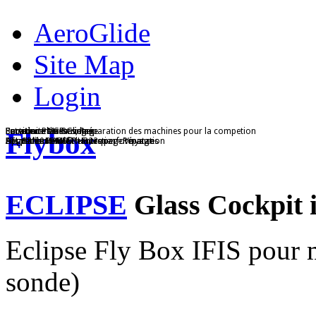
AeroGlide
Site Map
Login
Partenaire - GP Gliders
Parachute Mars
Entretien Planeurs, Préparation des machines pour la competion
Parachute de sauvetage
Location
Service center Beringer
Flybox
Les planeurs ULM hautes performances
ATL 88/90 HH405+H323
ATL 15 de MARS
Formation Ecole Remorquage Voyage
Upgrade - Retrofit - Entretien - Répatation
ECLIPSE
Glass Cockpit 
Eclipse Fly Box IFIS pour 
sonde)