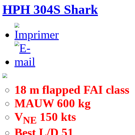
HPH 304S Shark
18 m flapped FAI class
MAUW 600 kg
V
150 kts
NE
Best L/D 51