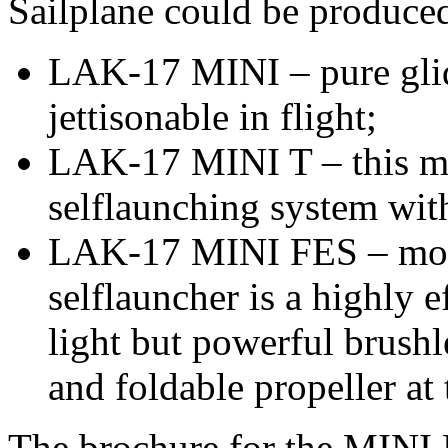
Sailplane could be produced
LAK-17 MINI – pure glide
jettisonable in flight;
LAK-17 MINI T – this mot
selflaunching system wit
LAK-17 MINI FES – motor
selflauncher is a highly 
light but powerful brushl
and foldable propeller at 
The brochure for the MINI