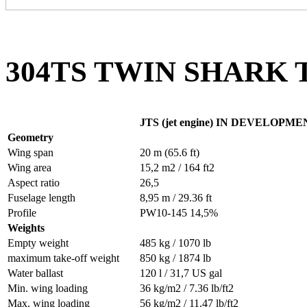
304TS TWIN SHARK Te
JTS (jet engine) IN DEVELOPM
Geometry
Wing span
20 m (65.6 ft)
Wing area
15,2 m2 / 164 ft2
Aspect ratio
26,5
Fuselage length
8,95 m / 29.36 ft
Profile
PW10-145 14,5%
Weights
Empty weight
485 kg / 1070 lb
maximum take-off weight
850 kg / 1874 lb
Water ballast
120 l / 31,7 US gal
Min. wing loading
36 kg/m2 / 7.36 lb/ft2
Max. wing loading
56 kg/m2 / 11.47 lb/ft2