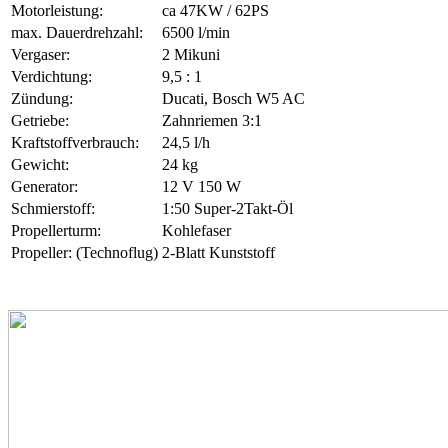
Motorleistung:
ca 47KW / 62PS
max. Dauerdrehzahl:
6500 l/min
Vergaser:
2 Mikuni
Verdichtung:
9,5 : 1
Zündung:
Ducati, Bosch W5 AC
Getriebe:
Zahnriemen 3:1
Kraftstoffverbrauch:
24,5 l/h
Gewicht:
24 kg
Generator:
12 V 150 W
Schmierstoff:
1:50 Super-2Takt-Öl
Propellerturm:
Kohlefaser
Propeller: (Technoflug)
2-Blatt Kunststoff