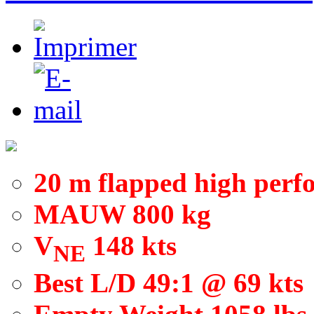
20 m flapped high per
MAUW 800 kg
V
148 kts
NE
Best L/D 49:1 @ 69 kts